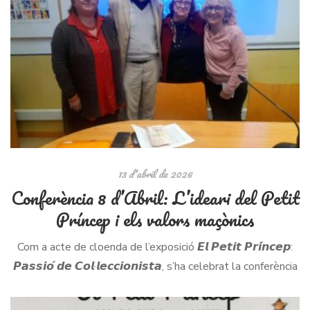
13 d'abril de 2026
Conferència 8 d’Abril: L’ideari del Petit
Príncep i els valors maçònics
Com a acte de cloenda de l’exposició 𝙀𝙡 𝙋𝙚𝙩𝙞𝙩 𝙋𝙧𝙞́𝙣𝙘𝙚𝙥:
𝙋𝙖𝙨𝙨𝙞𝙤́ 𝙙𝙚 𝘾𝙤𝙡·𝙡𝙚𝙘𝙘𝙞𝙤𝙣𝙞𝙨𝙩𝙖, s’ha celebrat la conferència
𝙇’𝙞𝙙𝙚𝙖𝙧𝙞 𝙙𝙚𝙡 𝙋𝙚𝙩𝙞𝙩 𝙋𝙧𝙞́𝙣𝙘𝙚𝙥 𝙞 𝙚𝙡𝙨 𝙫𝙖𝙡𝙤𝙧𝙨 𝙢𝙖𝙘̧𝙤̀𝙣𝙞𝙘𝙨.
La sessió ha anat a […]