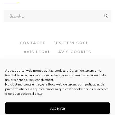
CONTACTE
FES-TE’N SOCI
AVÍS LEGAL
AVÍS COOKIES
Aquest portal web només utilitza cookies pròpies i de tercers amb
finalitat tècnica, i no recapta ni cedeix dades de caràcter personal dels
usuaris sense el seu coneixement.
No obstant, conté enllaços a llocs web de tercers com polítiques de
privacitat alienes a aquesta empresa que vostè podrà decidir si accepta
o no quan accedeixi a ells.
Accepta