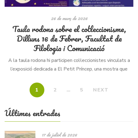
26 de març de 2026
Taula rodona sobre el col·leccionisme,
Dilluns 16 de Febrer, Facultat de
Filologia i Comunicació
A la taula rodona hi participen col·leccionistes vinculats a
l’exposició dedicada a El Petit Príncep, una mostra que
reuneix edicions en llengües vives, mortes, artificials,
dialectes i varietats lingüístiques d’arreu […]
1
2
…
5
NEXT
Últimes entrades
17 de juliol de 2026