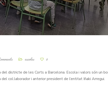
Comments
escoles
0
del districte de les Corts a Barcelona. Escola i valors són un b
el col.laborador i anterior president de l’entitat Iñaki Arregui.