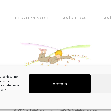
E
FES-TE’N SOCI
AVÍS LEGAL
AV
 tècnica, i no
neixement.
Accepta
itat alienes a
 ells.
© El Petit Príncep, 2018
info@elpetitprincep.org