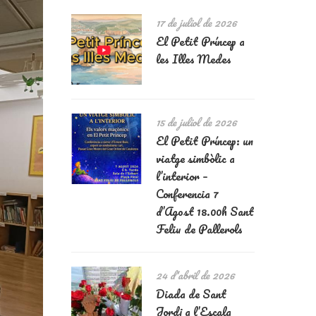
17 de juliol de 2026
El Petit Príncep a
les Illes Medes
15 de juliol de 2026
El Petit Príncep: un
viatge simbòlic a
l’interior –
Conferencia 7
d’Agost 18.00h Sant
Feliu de Pallerols
24 d'abril de 2026
Diada de Sant
Jordi a l’Escala