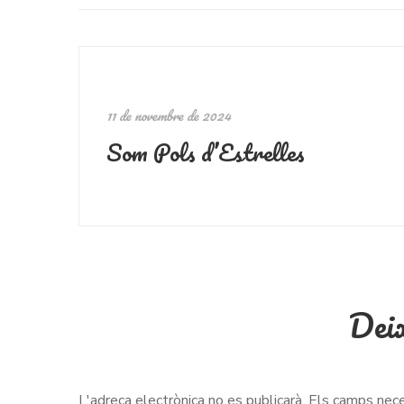
11 de novembre de 2024
Som Pols d’Estrelles
Deix
L'adreça electrònica no es publicarà.
Els camps nec