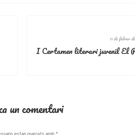
11 de febrer d
a un comentari
essaris estan marcats amb
*