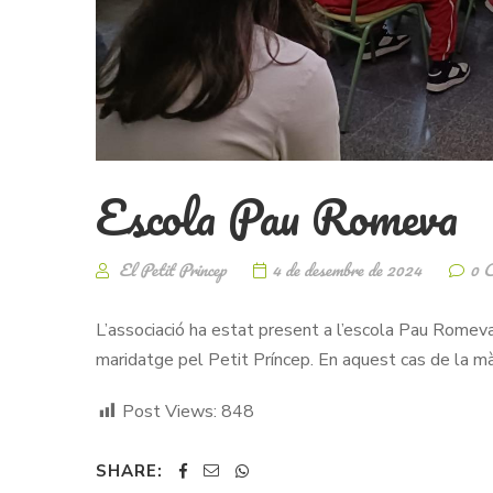
Escola Pau Romeva
El Petit Princep
4 de desembre de 2024
0 
L’associació ha estat present a l’escola Pau Romeva 
maridatge pel Petit Príncep. En aquest cas de la mà d
Post Views:
848
SHARE: