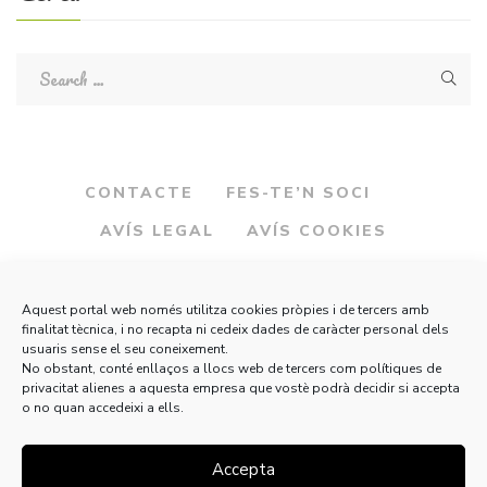
CONTACTE
FES-TE’N SOCI
AVÍS LEGAL
AVÍS COOKIES
Aquest portal web només utilitza cookies pròpies i de tercers amb
finalitat tècnica, i no recapta ni cedeix dades de caràcter personal dels
usuaris sense el seu coneixement.
No obstant, conté enllaços a llocs web de tercers com polítiques de
privacitat alienes a aquesta empresa que vostè podrà decidir si accepta
o no quan accedeixi a ells.
Accepta