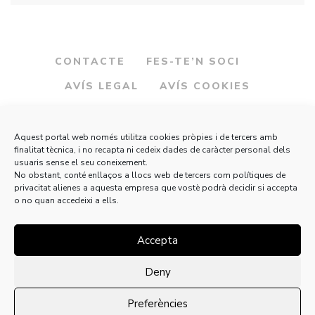
CONTACTE
FES-TE’N SOCI
AVÍS LEGAL
AVÍS COOKIES
Aquest portal web només utilitza cookies pròpies i de tercers amb
finalitat tècnica, i no recapta ni cedeix dades de caràcter personal dels
usuaris sense el seu coneixement.
No obstant, conté enllaços a llocs web de tercers com polítiques de
privacitat alienes a aquesta empresa que vostè podrà decidir si accepta
o no quan accedeixi a ells.
Accepta
Deny
Preferències