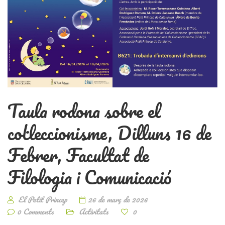
Taula rodona sobre el
col·leccionisme, Dilluns 16 de
Febrer, Facultat de
Filologia i Comunicació
El Petit Princep
26 de març de 2026
0 Comments
Activitats
0