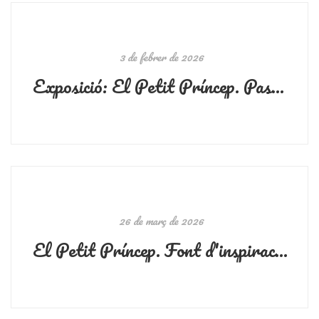
3 de febrer de 2026
Exposició: El Petit Príncep. Passió de col·leccionista - CRAI Biblioteca de Lletres, fins el 10/04
26 de març de 2026
El Petit Príncep. Font d'inspiració, reflexió, coneixement i comunicació. 13 de març de 2026. Facultat de Filologia i Comunicació