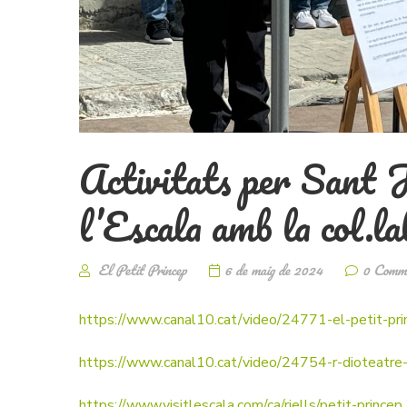
Activitats per Sant J
l’Escala amb la col.la
El Petit Princep
6 de maig de 2024
0 Comm
https://www.canal10.cat/video/24771-el-petit-pri
https://www.canal10.cat/video/24754-r-dioteatre-
https://www.visitlescala.com/ca/riells/petit-princep