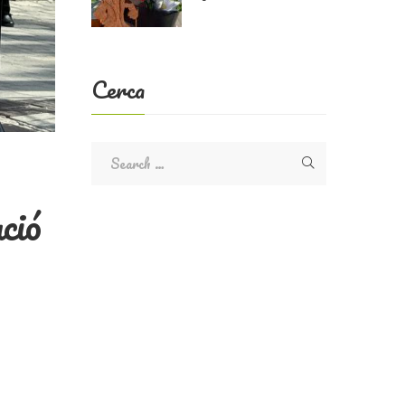
Cerca
ció