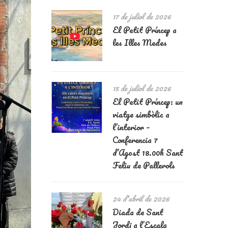
17 de juliol de 2026
El Petit Príncep a
les Illes Medes
15 de juliol de 2026
El Petit Príncep: un
viatge simbòlic a
l’interior –
Conferencia 7
d’Agost 18.00h Sant
Feliu de Pallerols
24 d'abril de 2026
Diada de Sant
Jordi a l’Escala