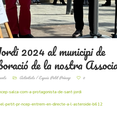
ordi 2024 al municipi de
boració de la nostra Associa
ents
Activitats
/
Espais Petit Príncep
0
ncep-salca-com-a-protagonista-de-sant-jordi
el-petit-pr-ncep-entrem-en-directe-a-l-asteroide-b612